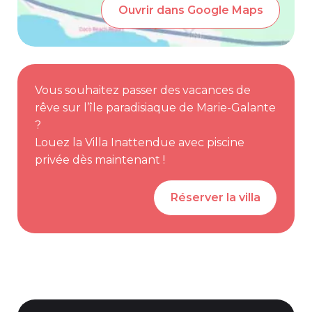
Ouvrir dans Google Maps
Vous souhaitez passer des vacances de
rêve sur l’île paradisiaque de Marie-Galante
?
Louez la Villa Inattendue avec piscine
privée dès maintenant !
Réserver la villa